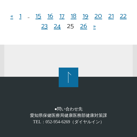
«
1
..
15
16
17
18
19
20
21
22
23
24
25
26
»
●問い合わせ先
愛知県保健医療局健康医務部健康対策課
TEL：052-954-6269（ダイヤルイン）