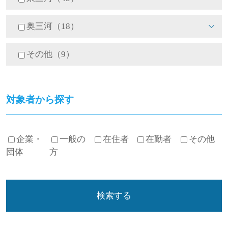
奥三河（18）
その他（9）
対象者から探す
企業・
一般の
在住者
在勤者
その他
団体
方