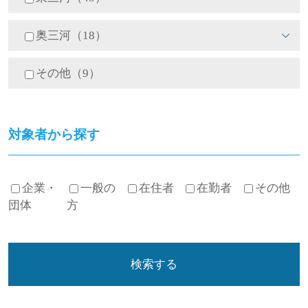
奥三河（18）
その他（9）
対象者から探す
企業・
一般の
在住者
在勤者
その他
団体
方