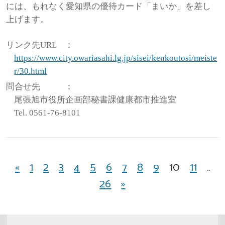
には、もれなく愛知県の優待カード「まいか」を差し
上げます。
リンク先URL
：
https://www.city.owariasahi.lg.jp/sisei/kenkoutosi/meiste
r/30.html
問合せ先
：
尾張旭市役所企画部秘書課健康都市推進室
Tel. 0561-76-8101
«
1
2
3
4
5
6
7
8
9
10
11
..
26
»