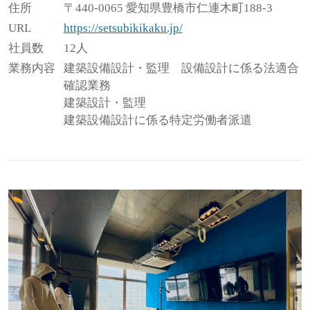
住所
〒440-0065 愛知県豊橋市仁連木町188-3
URL
https://setsubikikaku.jp/
社員数
12人
業務内容
建築設備設計・監理 設備設計に係る法適合
確認業務
建築設計・監理
建築設備設計に係る特定労働者派遣