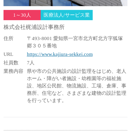
1～30人
医療法人/サービス業
株式会社梶浦設計事務所
住所
〒493-8001 愛知県一宮市北方町北方字狐塚
郷３０５番地
URL
https://www.kajiura-sekkei.com
社員数
7人
業務内容
県や市の公共施設の設計監理をはじめ、老人
ホーム・障がい者施設・幼稚園等の福祉施
設、地区公民館、物流施設、工場、倉庫、事
務所、住宅など、さまざまな建物の設計監理
を行っています。