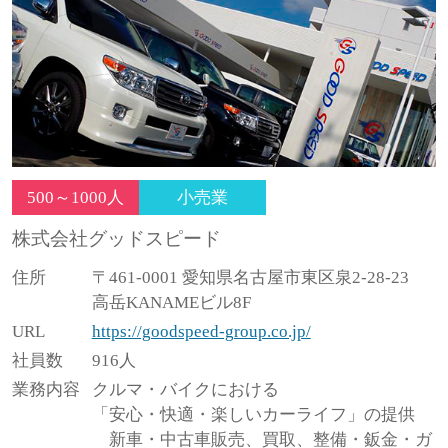
500～1000人
小売業
株式会社グッドスピード
住所
〒461-0001 愛知県名古屋市東区泉2-28-23
高岳KANAMEビル8F
URL
https://goodspeed-group.co.jp/
社員数
916人
業務内容
クルマ・バイクにおける
「安心・快適・楽しいカーライフ」の提供
新⾞・中古⾞販売、買取、整備・鈑⾦・ガ