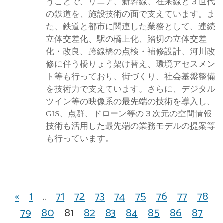
うことで、リニア、新幹線、在来線と３世代
の鉄道を、施設技術の面で支えています。ま
た、鉄道と都市に関連した業務として、連続
立体交差化、駅の橋上化、踏切の立体交差
化・改良、跨線橋の点検・補修設計、河川改
修に伴う橋りょう架け替え、環境アセスメン
ト等も行っており、街づくり、社会基盤整備
を技術力で支えています。さらに、デジタル
ツイン等の映像系の最先端の技術を導入し、
GIS、点群、ドローン等の３次元の空間情報
技術も活用した最先端の業務モデルの提案等
も行っています。
«
1
..
71
72
73
74
75
76
77
78
79
80
81
82
83
84
85
86
87