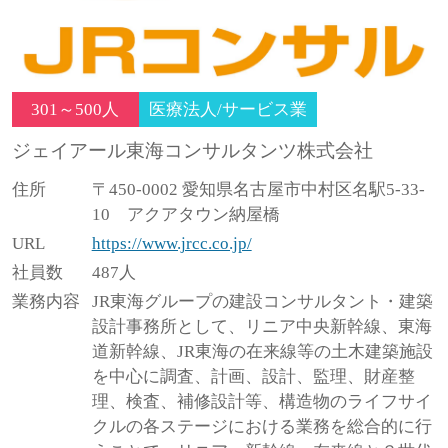
301～500人
医療法人/サービス業
ジェイアール東海コンサルタンツ株式会社
住所
〒450-0002 愛知県名古屋市中村区名駅5-33-
10 アクアタウン納屋橋
URL
https://www.jrcc.co.jp/
社員数
487人
業務内容
JR東海グループの建設コンサルタント・建築
設計事務所として、リニア中央新幹線、東海
道新幹線、JR東海の在来線等の土木建築施設
を中心に調査、計画、設計、監理、財産整
理、検査、補修設計等、構造物のライフサイ
クルの各ステージにおける業務を総合的に行