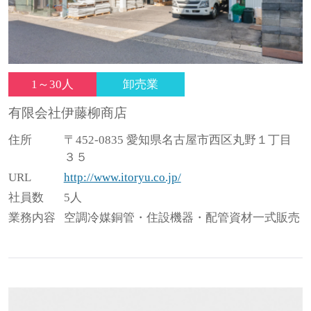
1～30人
卸売業
有限会社伊藤柳商店
住所
〒452-0835 愛知県名古屋市西区丸野１丁目
３５
URL
http://www.itoryu.co.jp/
社員数
5人
業務内容
空調冷媒銅管・住設機器・配管資材一式販売