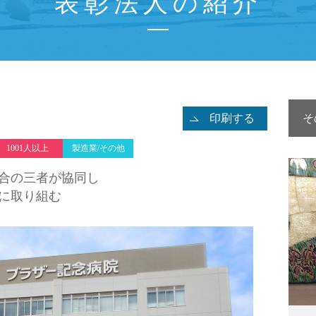
表彰法人の紹介
印刷する
そ
1001人以上
製造業/その他
合の三者が協同し
に取り組む