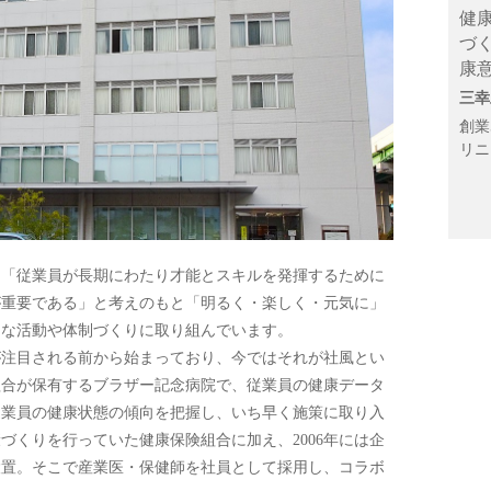
健
づ
康
三幸
創業
リニ
、「従業員が長期にわたり才能とスキルを発揮するために
が重要である」と考えのもと「明るく・楽しく・元気に」
々な活動や体制づくりに取り組んでいます。
が注目される前から始まっており、今ではそれが社風とい
組合が保有するブラザー記念病院で、従業員の健康データ
従業員の健康状態の傾向を把握し、いち早く施策に取り入
づくりを行っていた健康保険組合に加え、2006年には企
設置。そこで産業医・保健師を社員として採用し、コラボ