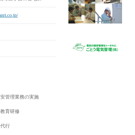
nri.co.jp/
保安管理業務の実施
験
安教育研修
き代行