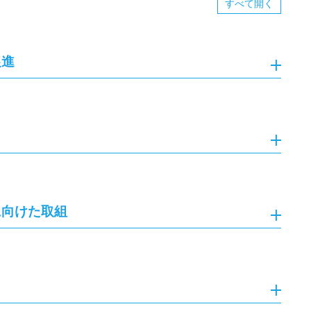
すべて
開く
促進
に向けた取組