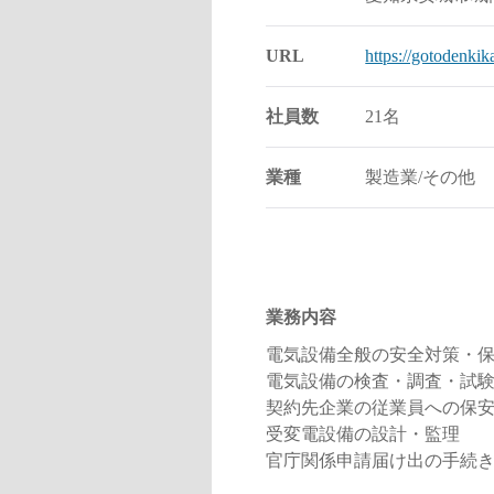
URL
https://gotodenkika
社員数
21名
業種
製造業/その他
業務内容
電気設備全般の安全対策・
電気設備の検査・調査・試
契約先企業の従業員への保
受変電設備の設計・監理
官庁関係申請届け出の手続