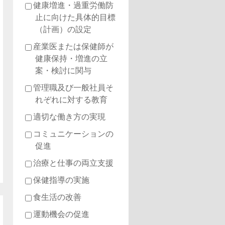
健康増進・過重労働防
止に向けた具体的目標
（計画）の設定
産業医または保健師が
健康保持・増進の立
案・検討に関与
管理職及び一般社員そ
れぞれに対する教育
適切な働き方の実現
コミュニケーションの
促進
治療と仕事の両立支援
保健指導の実施
食生活の改善
運動機会の促進