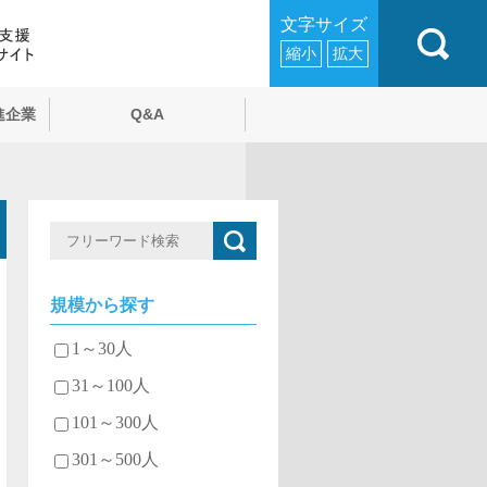
文字サイズ
縮小
拡大
進企業
Q&A
規模から探す
1～30人
31～100人
101～300人
301～500人