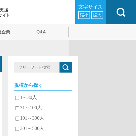
文字サイズ
縮小
拡大
進企業
Q&A
規模から探す
1～30人
31～100人
101～300人
301～500人