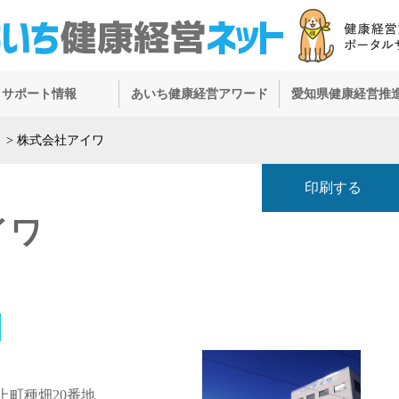
サポート情報
あいち健康経営アワード
愛知県健康経営推
）
>
株式会社アイワ
印刷する
イワ
上町種畑20番地