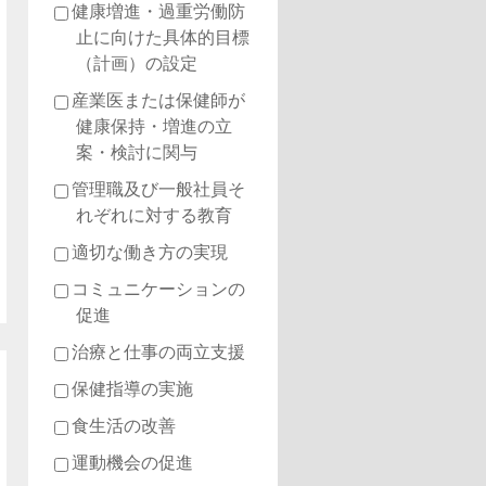
健康増進・過重労働防
止に向けた具体的目標
（計画）の設定
産業医または保健師が
健康保持・増進の立
案・検討に関与
管理職及び一般社員そ
れぞれに対する教育
適切な働き方の実現
コミュニケーションの
促進
治療と仕事の両立支援
保健指導の実施
食生活の改善
運動機会の促進