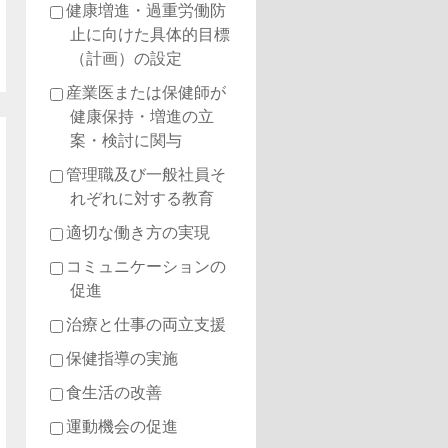
健康増進・過重労働防
止に向けた具体的目標
（計画）の設定
産業医または保健師が
健康保持・増進の立
案・検討に関与
管理職及び一般社員そ
れぞれに対する教育
適切な働き方の実現
コミュニケーションの
促進
治療と仕事の両立支援
保健指導の実施
食生活の改善
運動機会の促進