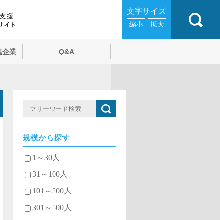
文字サイズ
縮小
拡大
進企業
Q&A
規模から探す
1～30人
31～100人
101～300人
301～500人