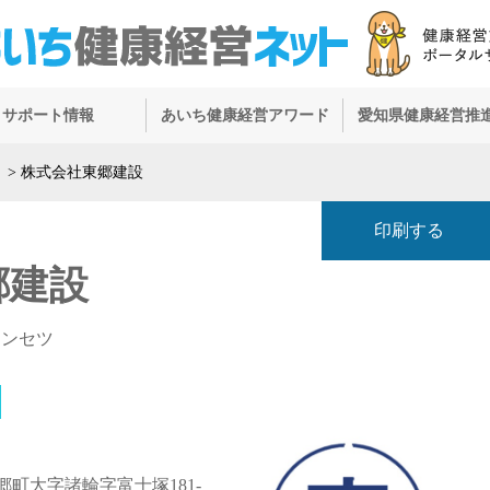
サポート情報
あいち健康経営アワード
愛知県健康経営推
）
>
株式会社東郷建設
印刷する
郷建設
ケンセツ
町大字諸輪字富士塚181-