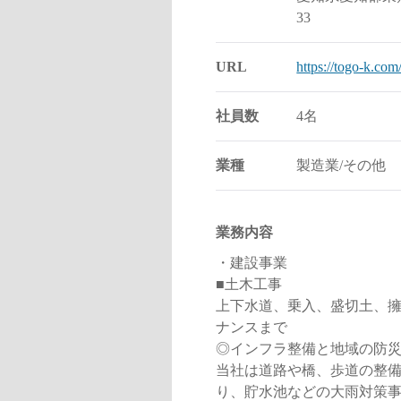
33
URL
https://togo-k.com
社員数
4名
業種
製造業/その他
業務内容
・建設事業
■土木工事
上下水道、乗入、盛切土、
ナンスまで
◎インフラ整備と地域の防
当社は道路や橋、歩道の整
り、貯水池などの大雨対策