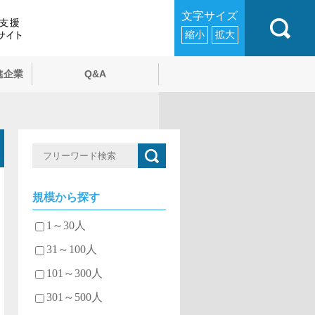
文字サイズ
縮小
拡大
進企業
Q&A
規模から探す
1～30人
31～100人
101～300人
301～500人