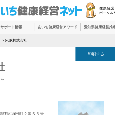
サポート情報
あいち健康経営アワード
愛知県健康経営推
）
>
NGK株式会社
印刷する
社
シャ
瑞穂区須田町２番５６号