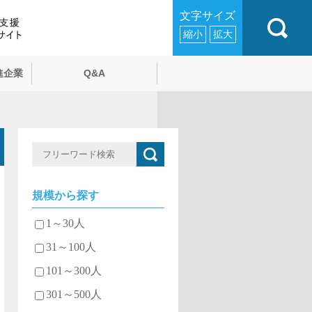
文字サイズ
縮小
拡大
進企業
Q&A
規模から探す
1～30人
31～100人
101～300人
301～500人