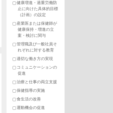
健康増進・過重労働防
止に向けた具体的目標
（計画）の設定
産業医または保健師が
健康保持・増進の立
案・検討に関与
管理職及び一般社員そ
れぞれに対する教育
適切な働き方の実現
コミュニケーションの
促進
治療と仕事の両立支援
保健指導の実施
食生活の改善
運動機会の促進