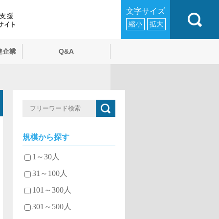
文字サイズ
縮小
拡大
進企業
Q&A
規模から探す
1～30人
31～100人
101～300人
301～500人