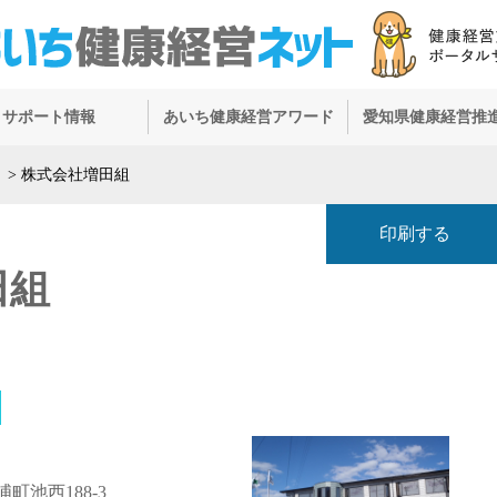
サポート情報
あいち健康経営アワード
愛知県健康経営推
）
>
株式会社増田組
印刷する
田組
町池西188-3