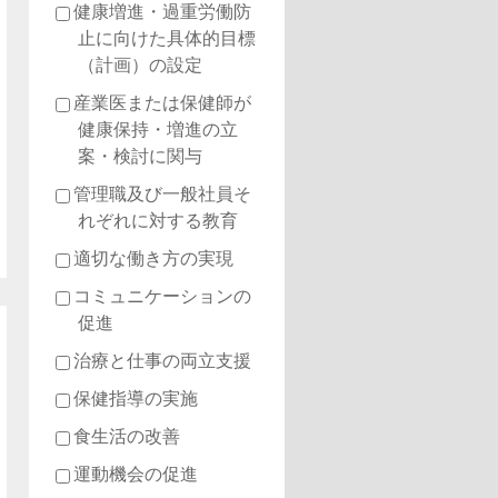
健康増進・過重労働防
止に向けた具体的目標
（計画）の設定
産業医または保健師が
健康保持・増進の立
案・検討に関与
管理職及び一般社員そ
れぞれに対する教育
適切な働き方の実現
コミュニケーションの
促進
治療と仕事の両立支援
保健指導の実施
食生活の改善
運動機会の促進