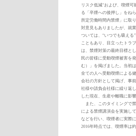
リスク低減“および、喫煙可
る「卒煙への後押し」をね
所定労働時間内禁煙」に取
対意見もありましたが、就
ついては、“いつでも吸える
こともあり、目立ったトラ
は、禁煙対策の最終目標とし
民の皆様に受動喫煙被害を
む）」を掲げました。当初
全ての人へ受動喫煙による健
会社の方針として掲げ、事
社様や請負会社様に繰り返し
した現在、生産や離職に影
また、このタイミングで禁
による禁煙講演会を実施し
などを行い、喫煙者に実際
2016年時点では、喫煙率は約