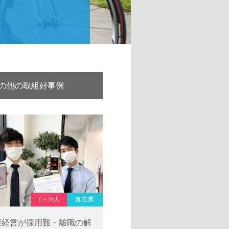
例
の他の取組好事例
1～30人
卸売業
康経営が採用難・離職の解