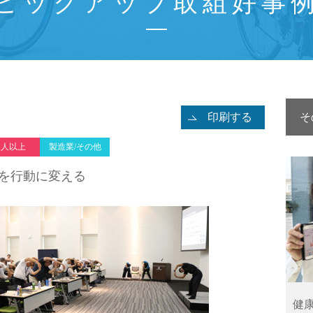
ピックアップ取組好事
印刷する
そ
01人以上
製造業/その他
を行動に変える
健