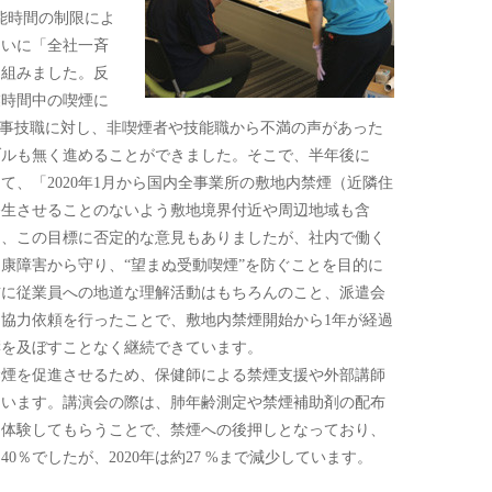
能時間の制限によ
らいに「全社一斉
り組みました。反
業時間中の喫煙に
”事技職に対し、非喫煙者や技能職から不満の声があった
ブルも無く進めることができました。そこで、半年後に
て、「2020年1月から国内全事業所の敷地内禁煙（近隣住
発生させることのないよう敷地境界付近や周辺地域も含
は、この目標に否定的な意見もありましたが、社内で働く
康障害から守り、“望まぬ受動喫煙”を防ぐことを目的に
前に従業員への地道な理解活動はもちろんのこと、派遣会
協力依頼を行ったことで、敷地内禁煙開始から1年が経過
響を及ぼすことなく継続できています。
煙を促進させるため、保健師による禁煙支援や外部講師
ています。講演会の際は、肺年齢測定や禁煙補助剤の配布
に体験してもらうことで、禁煙への後押しとなっており、
40％でしたが、2020年は約27 %まで減少しています。