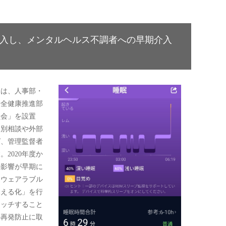
入し、メンタルヘルス不調者への早期介入
は、人事部・
安全健康推進部
員会」を設置
個別相談や外部
グ、管理監督者
2020年度か
の影響が早期に
、ウェアラブル
見える化」を行
ャッチすること
の再発防止に取