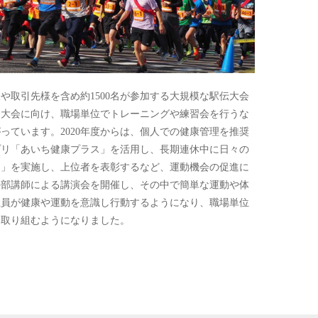
様や取引先様を含め約1500名が参加する大規模な駅伝大会
は大会に向け、職場単位でトレーニングや練習会を行うな
っています。2020年度からは、個人での健康管理を推奨
プリ「あいち健康プラス」を活用し、長期連休中に日々の
ジ」を実施し、上位者を表彰するなど、運動機会の促進に
外部講師による講演会を開催し、その中で簡単な運動や体
社員が健康や運動を意識し行動するようになり、職場単位
に取り組むようになりました。