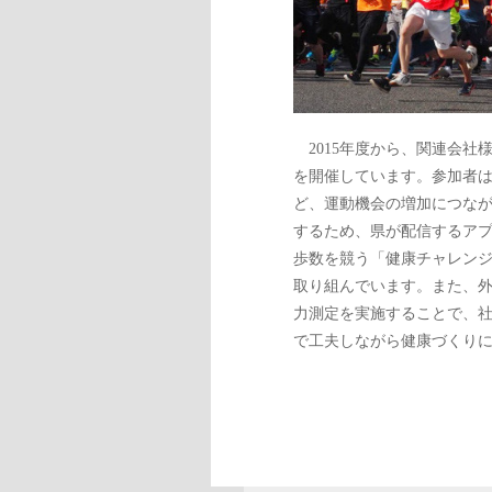
2015年度から、関連会社
を開催しています。参加者
ど、運動機会の増加につなが
するため、県が配信するア
歩数を競う「健康チャレン
取り組んでいます。また、
力測定を実施することで、
で工夫しながら健康づくり