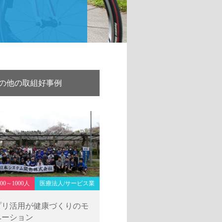
例
の他の取組好事例
500～1000人
医療法人/サービス業
プリ活用が健康づくりのモ
ベーション