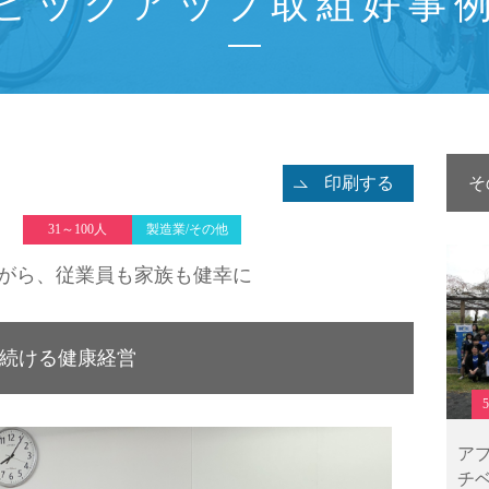
ピックアップ取組好事
印刷する
そ
31～100人
製造業/その他
がら、従業員も家族も健幸に
続ける健康経営
ア
チ