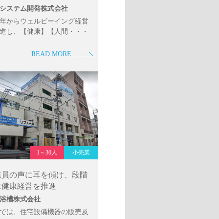
システム開発株式会社
22年からウェルビーイング経営
進し、【健康】【人間・・・
READ MORE
1～30人
小売業
業員の声に耳を傾け、段階
に健康経営を推進
浴槽株式会社
では、住宅設備機器の販売及