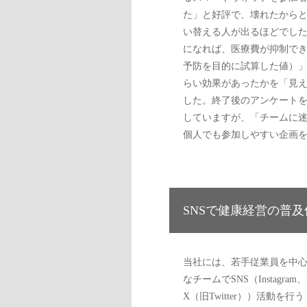
た」と好評で、壊れたから
い替える人が出るほどでし
になれば、医療費が抑制で
予防を目的に試算した値）
らい効果があったかを「見
した。終了後のアンケート
していますが、「チームに迷
個人でも参加しやすい企画
SNSで健康経営の普及
当社には、若手従業員を中
なチームでSNS（Instagram、
X（旧Twitter））活動を