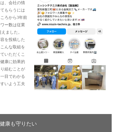
とは、会社の情
ってもらうには
ころから3年前
ロワー数は従業
を超えました。
組内容を投稿した
「こんな取組を
けていただくこ
が健康に効果的
取り組むことが
を一目でわかる
やすいよう工夫
健康も守りたい