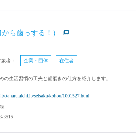
口から歯っする！）
対象者：
企業・団体
在住者
めの生活習慣の工夫と歯磨きの仕方を紹介します。
ity.tahara.aichi.jp/seisaku/kohou/1001527.html
課
3-3515