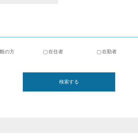
般の方
在住者
在勤者