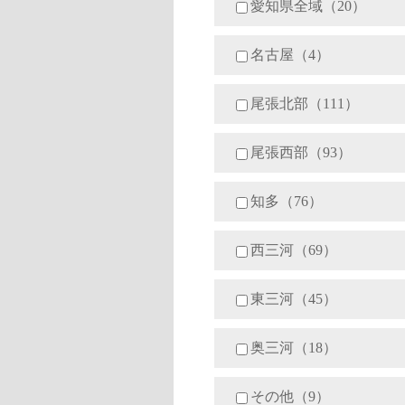
愛知県全域（20）
名古屋（4）
尾張北部（111）
尾張西部（93）
知多（76）
西三河（69）
東三河（45）
奥三河（18）
その他（9）