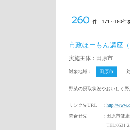
260
件 171～180
市政ほーもん講座
実施主体：田原市
対象地域：
田原市
野菜の摂取状況やおいしく野
リンク先URL
：
http://www.c
問合せ先
：
田原市健康
TEL:0531-2