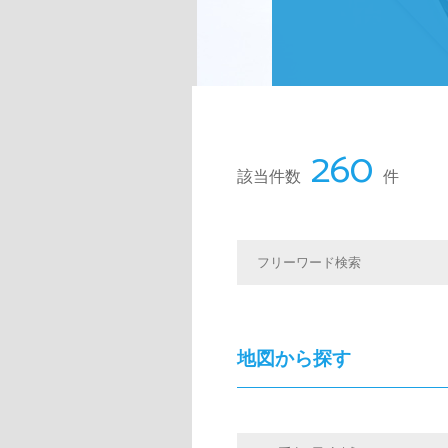
260
該当件数
件
地図から探す