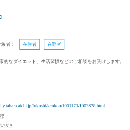
対象者：
在住者
在勤者
康的なダイエット、生活習慣などのご相談をお受けします。
ity.tahara.aichi.jp/fukushi/kenkou/1001173/1003678.html
課
3-3515