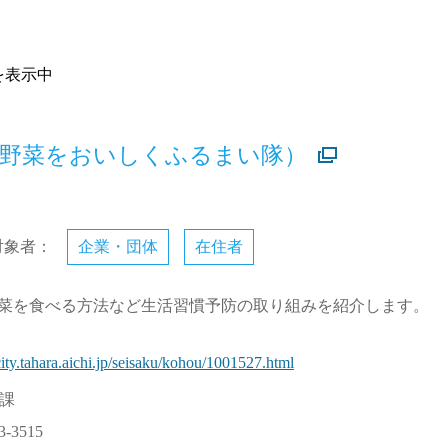
件を表示中
（野菜をおいしくふるまい隊）
対象者：
企業・団体
在住者
菜を食べる方法など生活習慣予防の取り組みを紹介します。
ity.tahara.aichi.jp/seisaku/kohou/1001527.html
課
3-3515