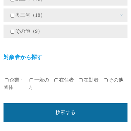
奥三河（18）
その他（9）
対象者から探す
企業・
一般の
在住者
在勤者
その他
団体
方