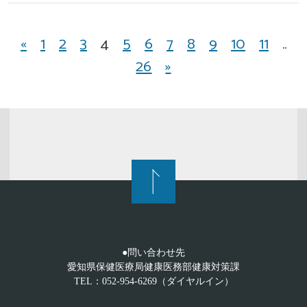
«
1
2
3
4
5
6
7
8
9
10
11
..
26
»
●問い合わせ先
愛知県保健医療局健康医務部健康対策課
TEL：052-954-6269（ダイヤルイン）