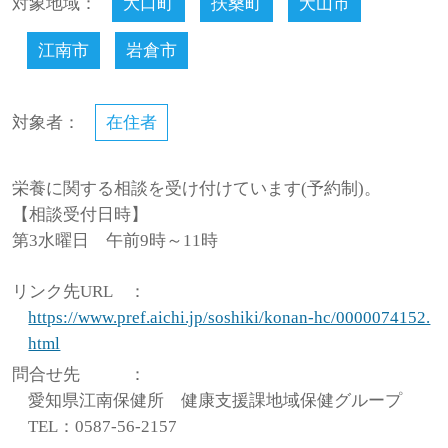
対象地域：
大口町
扶桑町
犬山市
江南市
岩倉市
対象者：
在住者
栄養に関する相談を受け付けています(予約制)。
【相談受付日時】
第3水曜日 午前9時～11時
リンク先URL
：
https://www.pref.aichi.jp/soshiki/konan-hc/0000074152.
html
問合せ先
：
愛知県江南保健所 健康支援課地域保健グループ
TEL：0587-56-2157