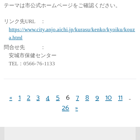
テーマは市公式ホームページをご確認ください。
リンク先URL
：
https://www.city.anjo.aichi.jp/kurasu/kenko/kyoiku/kouz
a.html
問合せ先
：
安城市保健センター
TEL：0566-76-1133
«
1
2
3
4
5
6
7
8
9
10
11
..
26
»