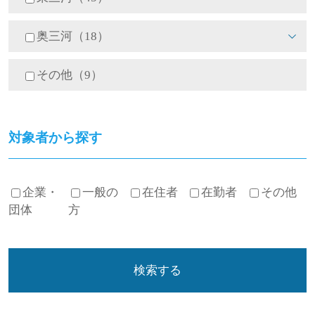
奥三河（18）
その他（9）
対象者から探す
企業・
一般の
在住者
在勤者
その他
団体
方